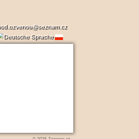
pod.ozvenou@seznam.cz
© 2026
Zencore.cz