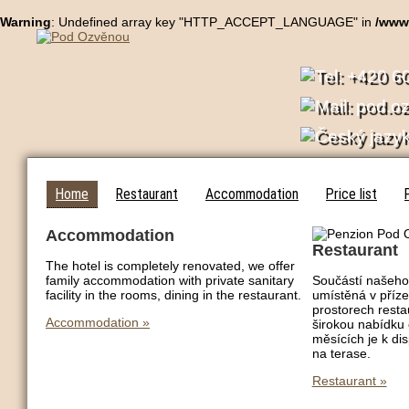
Warning
: Undefined array key "HTTP_ACCEPT_LANGUAGE" in
/www
Home
Restaurant
Accommodation
Price list
Accommodation
Restaurant
The hotel is completely renovated, we offer
family accommodation with private sanitary
Součástí našeho 
facility in the rooms, dining in the restaurant.
umístěná v příze
prostorech res
Accommodation »
širokou nabídku 
měsících je k di
na terase.
Restaurant »